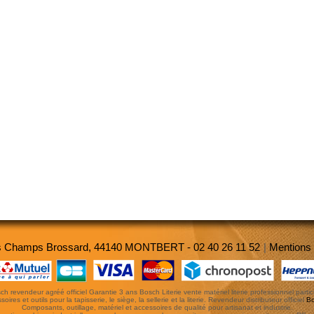
es Champs Brossard, 44140 MONTBERT - 02 40 26 11 52
|
Mentions 
ch revendeur agréé officiel Garantie 3 ans Bosch Literie vente matériel literie professionnel particu
oires et outils pour la tapisserie, le siège, la sellerie et la literie. Revendeur distributeur officiel
B
Composants, outillage, matériel et accessoires de qualité pour artisanat et industrie.