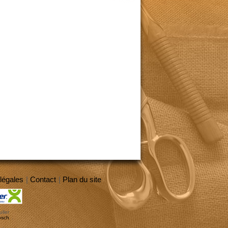
légales
|
Contact
|
Plan du site
lier
osch
.