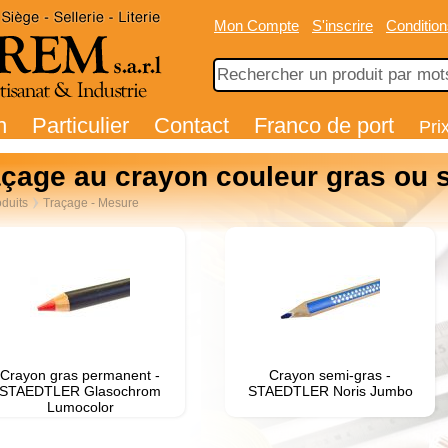
Mon Compte
S'inscrire
Condition
n
Particulier
Contact
Franco de port
Pri
açage au crayon couleur gras ou 
duits
Traçage - Mesure
Crayon gras permanent -
Crayon semi-gras -
STAEDTLER Glasochrom
STAEDTLER Noris Jumbo
Lumocolor