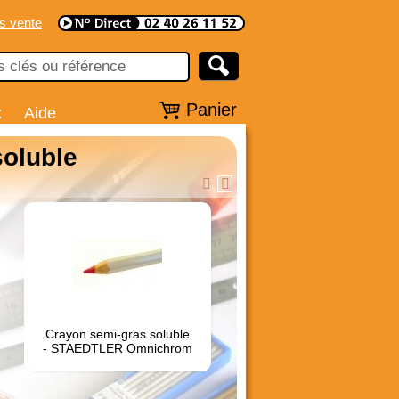
s vente
Panier
x
Aide
soluble
Crayon semi-gras soluble
- STAEDTLER Omnichrom