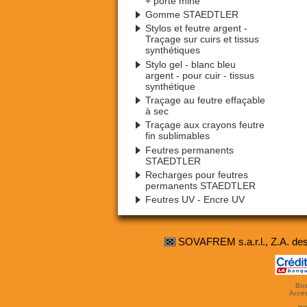
+ porte mine
Gomme STAEDTLER
Stylos et feutre argent -
Traçage sur cuirs et tissus
synthétiques
Stylo gel - blanc bleu
argent - pour cuir - tissus
synthétique
Traçage au feutre effaçable
à sec
Traçage aux crayons feutre
fin sublimables
Feutres permanents
STAEDTLER
Recharges pour feutres
permanents STAEDTLER
Feutres UV - Encre UV
SOVAFREM s.a.r.l., Z.A. d
Bos
Access