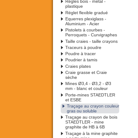
Régles bois - métal -
plastique
Réglet flexible gradué
Equerres plexiglass -
Aluminium - Acier
Pistolets à courbes -
Perroquets - Curvigraphes
Taille craies - taille crayons
Traceurs à poudre
Poudre à tracer
Poudrier à tamis
Craies plates
Craie grasse et Craie
sèche
Mines Ø3,4 - Ø3,2 - Ø3
mm - blanc et couleur
Porte-mines STAEDTLER
et ESBE
Traçage au crayon couleur
gras ou soluble
Traçage au crayon de bois
STAEDTLER - mine
graphite de HB à 6B
Traçage à la mine graphite