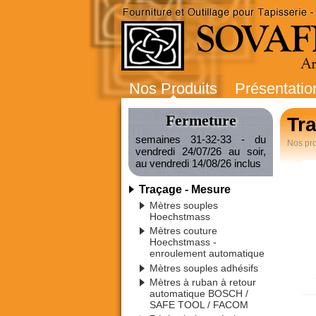
Nos Produits
Présentatio
Fermeture
Tr
semaines 31-32-33 - du
Nos pro
vendredi 24/07/26 au soir,
au vendredi 14/08/26 inclus
Traçage - Mesure
Mètres souples
Hoechstmass
Mètres couture
Hoechstmass -
enroulement automatique
Mètres souples adhésifs
Mètres à ruban à retour
automatique BOSCH /
SAFE TOOL / FACOM