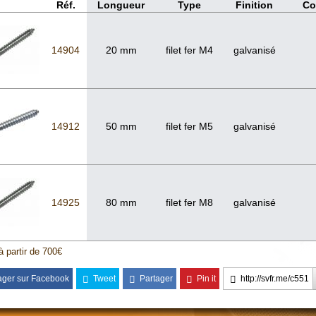
Réf.
Longueur
Type
Finition
Co
14904
20 mm
filet fer M4
galvanisé
14912
50 mm
filet fer M5
galvanisé
14925
80 mm
filet fer M8
galvanisé
à partir de 700€
ager sur Facebook
Tweet
Partager
Pin it
http://svfr.me/c551