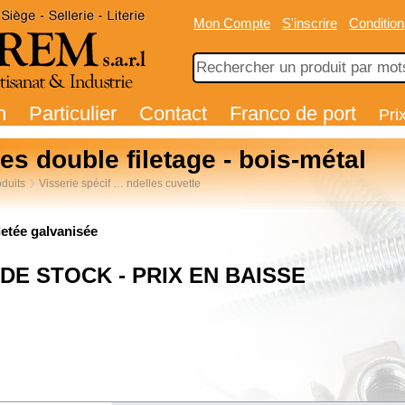
Mon Compte
S'inscrire
Condition
n
Particulier
Contact
Franco de port
Pri
es double filetage - bois-métal
duits
Visserie spécif … ndelles cuvette
iletée galvanisée
 DE STOCK - PRIX EN BAISSE