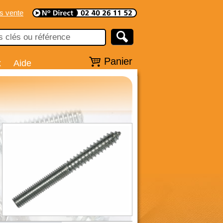
s vente
Panier
x
Aide