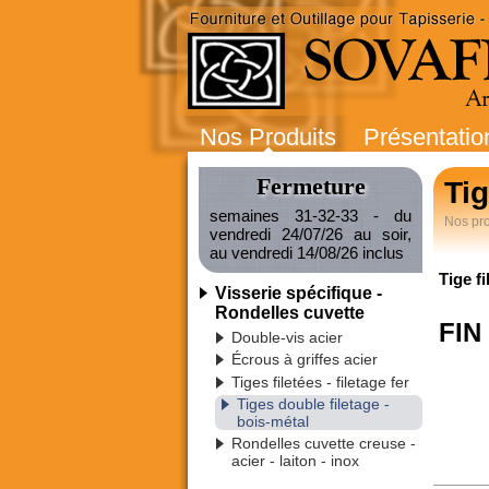
Nos Produits
Présentatio
Fermeture
Tig
semaines 31-32-33 - du
Nos pro
vendredi 24/07/26 au soir,
au vendredi 14/08/26 inclus
Tige f
Visserie spécifique -
Rondelles cuvette
FIN
Double-vis acier
Écrous à griffes acier
Tiges filetées - filetage fer
Tiges double filetage -
bois-métal
Rondelles cuvette creuse -
acier - laiton - inox