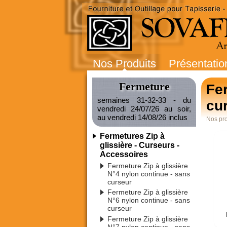
Nos Produits
Présentatio
Fermeture
Fe
semaines 31-32-33 - du
cu
vendredi 24/07/26 au soir,
au vendredi 14/08/26 inclus
Nos pro
Fermetures Zip à
glissière - Curseurs -
Accessoires
Fermeture Zip à glissière
N°4 nylon continue - sans
curseur
Fermeture Zip à glissière
N°6 nylon continue - sans
curseur
Fermeture Zip à glissière
N°7 nylon continue - sans