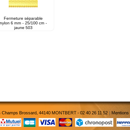
Fermeture séparable
nylon 6 mm - 25/100 cm -
jaune 503
es Champs Brossard, 44140 MONTBERT - 02 40 26 11 52
|
Mentions 