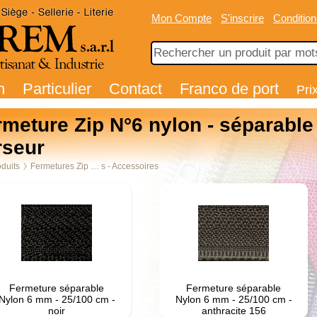
Mon Compte
S'inscrire
Condition
n
Particulier
Contact
Franco de port
Pri
rmeture Zip N°6 nylon - séparable
rseur
duits
Fermetures Zip … s - Accessoires
Fermeture séparable
Fermeture séparable
Nylon 6 mm - 25/100 cm -
Nylon 6 mm - 25/100 cm -
noir
anthracite 156