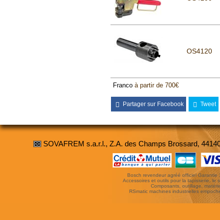
OS4120
Franco
à partir de 700€
Partager sur Facebook
Tweet
SOVAFREM s.a.r.l., Z.A. des Champs Brossard, 4414
Bosch revendeur agréé officiel Garantie 3 
Accessoires et outils pour la tapisserie, le si
Composants, outillage, matériel
RSmatic machines industrielles empoc