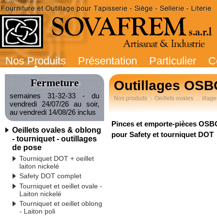
Nos Produits
Présentation
Particulier
C
Fermeture
Outillages OSB
semaines 31-32-33 - du
Nos produits
Oeillets ovales … illag
vendredi 24/07/26 au soir,
au vendredi 14/08/26 inclus
Pinces et emporte-pièces OS
Oeillets ovales & oblong
pour Safety et tourniquet DOT
- tourniquet - outillages
de pose
Tourniquet DOT + oeillet
laiton nickelé
Safety DOT complet
Tourniquet et oeillet ovale -
Laiton nickelé
Tourniquet et oeillet oblong
- Laiton poli