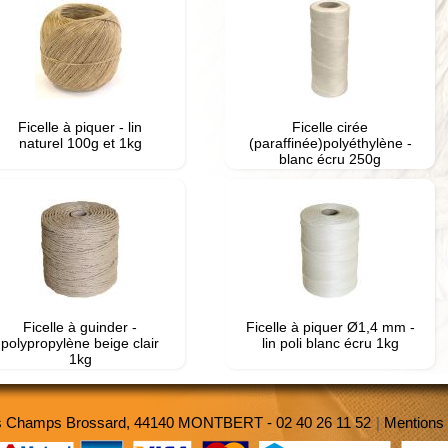
Ficelle à piquer - lin
Ficelle cirée
naturel 100g et 1kg
(paraffinée)polyéthylène -
blanc écru 250g
Ficelle à guinder -
Ficelle à piquer Ø1,4 mm -
polypropylène beige clair
lin poli blanc écru 1kg
1kg
es Champs Brossard, 44140 MONTBERT - 02 40 26 11 52
|
Mentions 