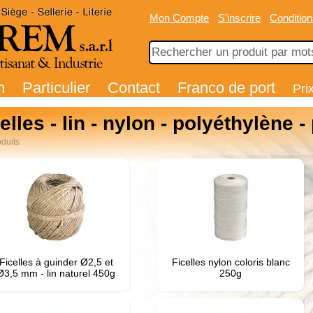
Mon Compte
S'inscrire
Condition
n
Particulier
Contact
Franco de port
Pri
elles - lin - nylon - polyéthylène -
duits
Ficelles à guinder Ø2,5 et
Ficelles nylon coloris blanc
Ø3,5 mm - lin naturel 450g
250g