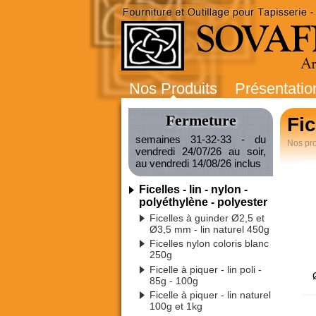
Nos Produits
Présentatio
Fermeture
Fic
semaines 31-32-33 - du
Nos pro
vendredi 24/07/26 au soir,
au vendredi 14/08/26 inclus
Ficelles - lin - nylon -
polyéthylène - polyester
Ficelles à guinder Ø2,5 et
Ø3,5 mm - lin naturel 450g
Ficelles nylon coloris blanc
250g
Ficelle à piquer - lin poli -
85g - 100g
Ficelle à piquer - lin naturel
100g et 1kg