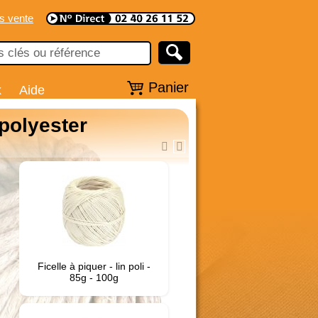
s vente
Panier
x
Aide
 polyester
Ficelle à piquer - lin poli -
85g - 100g