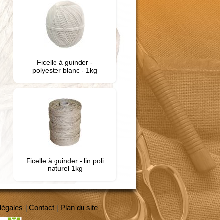
Ficelle à guinder -
polyester blanc - 1kg
Ficelle à guinder - lin poli
naturel 1kg
légales
|
Contact
|
Plan du site