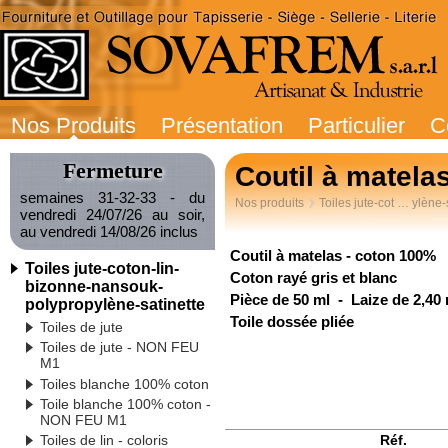
Nos Produits
Présentation
Particulier
C
Fermeture
Coutil à matela
semaines 31-32-33 - du
Nos produits
Toiles jute-cot … ylène-
vendredi 24/07/26 au soir,
au vendredi 14/08/26 inclus
Coutil à matelas - coton 100%
Toiles jute-coton-lin-
Coton rayé gris et blanc
bizonne-nansouk-
Pièce de 50 ml - Laize de 2,40 
polypropylène-satinette
Toile dossée pliée
Toiles de jute
Toiles de jute - NON FEU
M1
Toiles blanche 100% coton
Toile blanche 100% coton -
NON FEU M1
Réf.
Toiles de lin - coloris