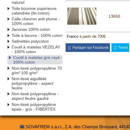
naturel
Toile bizonne supérieure
calandrée (lin-coton)
13650
Calle chevron anti plume -
100% coton
Jaconas 100% coton
Toile à beurre - 100% coton
Franco
à partir de 700€
Satinettes polycoton
Coutil à matelas VEZELAY
Partager sur Facebook
Tweet
- 100% coton
Coutil à matelas gris rayé -
100% coton
Non-tissé polypropylène 70
g/m² 100 g/m²
Non-tissé aiguilleté
polypropylène - aspect
feutre
Non-tissé polypropylène -
aspect feutre gaufré
Non-tissé polypropylène
épais - gris - FIBERTEX
SOVAFREM s.a.r.l., Z.A. des Champs Brossard, 4414