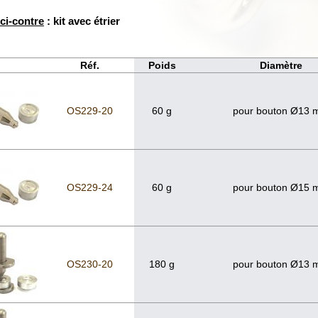
ci-contre
: kit avec étrier
Réf.
Poids
Diamètre
OS229-20
60 g
pour bouton Ø13
OS229-24
60 g
pour bouton Ø15
OS230-20
180 g
pour bouton Ø13