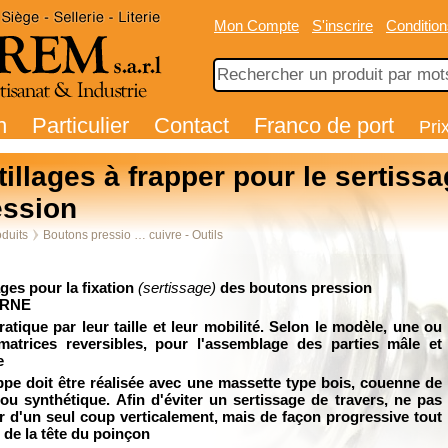
Mon Compte
S'inscrire
Condition
n
Particulier
Contact
Franco de port
Pri
illages à frapper pour le sertiss
ession
duits
Boutons pressio … cuivre - Outils
ages pour la fixation
(sertissage)
des boutons pression
RNE
ratique par leur taille et leur mobilité. Selon le modèle, une ou
atrices reversibles, pour l'assemblage des parties mâle et
e
ppe doit être réalisée avec une massette type bois, couenne de
 ou synthétique. Afin d'éviter un sertissage de travers, ne pas
r d'un seul coup verticalement, mais de façon progressive tout
 de la tête du poinçon