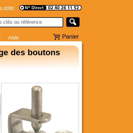
s vente
Panier
x
Aide
age des boutons