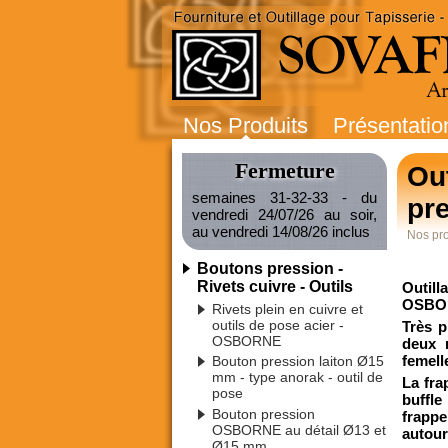
Nos Produits
Présentatio
Fermeture
Out
semaines 31-32-33 - du
pr
vendredi 24/07/26 au soir,
au vendredi 14/08/26 inclus
Nos pro
Boutons pression -
Rivets cuivre - Outils
Outill
OSBO
Rivets plein en cuivre et
outils de pose acier -
Très p
OSBORNE
deux m
femell
Bouton pression laiton Ø15
mm - type anorak - outil de
La fra
pose
buffle
Bouton pression
frappe
OSBORNE au détail Ø13 et
autour
Ø15 mm