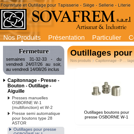
Nos Produits
Présentation
Particulier
C
Fermeture
Outillages pou
semaines 31-32-33 - du
Nos produits
Capitonnage - P … lage 
vendredi 24/07/26 au soir,
au vendredi 14/08/26 inclus
Capitonnage - Presse -
Bouton - Outillage -
Aiguille
Presses manuelles
OSBORNE W-1
(multifonction) et W-2
Outillages boutons pour
Presse semi automatique
presse OSBORNE W-1
pour boutons type 28
ASTOR
Outillages pour presse
OSBORNE W-1