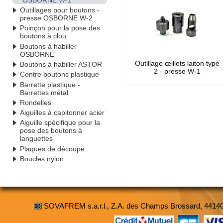
Outillages pour boutons -
presse OSBORNE W-2
Poinçon pour la pose des
boutons à clou
Boutons à habiller
OSBORNE
Outillage œillets laiton type
Boutons à habiller ASTOR
2 - presse W-1
Contre boutons plastique
Barrette plastique -
Barrettes métal
Rondelles
Aiguilles à capitonner acier
Aiguille spécifique pour la
pose des boutons à
languettes
Plaques de découpe
Boucles nylon
SOVAFREM s.a.r.l., Z.A. des Champs Brossard, 4414