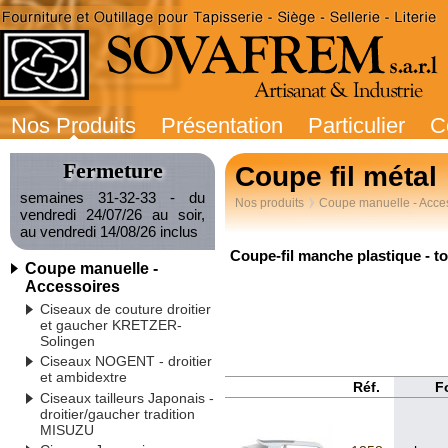
Nos Produits
Présentation
Particulier
C
Fermeture
Coupe fil métal
semaines 31-32-33 - du
Nos produits
Coupe manuelle - Acce
vendredi 24/07/26 au soir,
au vendredi 14/08/26 inclus
Coupe-fil manche plastique - to
Coupe manuelle -
Accessoires
Ciseaux de couture droitier
et gaucher KRETZER-
Solingen
Ciseaux NOGENT - droitier
et ambidextre
Réf.
F
Ciseaux tailleurs Japonais -
droitier/gaucher tradition
MISUZU