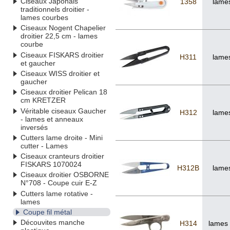
Ciseaux Japonais
1358
lames
traditionnels droitier -
lames courbes
Ciseaux Nogent Chapelier
droitier 22,5 cm - lames
courbe
Ciseaux FISKARS droitier
H311
lames
et gaucher
Ciseaux WISS droitier et
gaucher
Ciseaux droitier Pelican 18
cm KRETZER
Véritable ciseaux Gaucher
H312
lames
- lames et anneaux
inversés
Cutters lame droite - Mini
cutter - Lames
Ciseaux cranteurs droitier
FISKARS 1070024
H312B
lames
Ciseaux droitier OSBORNE
N°708 - Coupe cuir E-Z
Cutters lame rotative -
lames
Coupe fil métal
Découvites manche
H314
lames