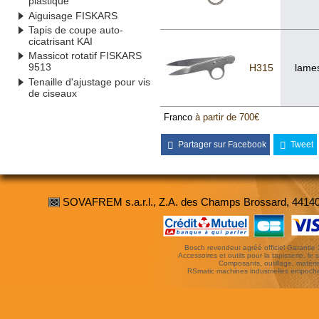
plastique
Aiguisage FISKARS
Tapis de coupe auto-
cicatrisant KAI
Massicot rotatif FISKARS
9513
H315
lames
Tenaille d'ajustage pour vis
de ciseaux
Franco
à partir de 700€
Partager sur Facebook
Tweet
SOVAFREM s.a.r.l., Z.A. des Champs Brossard, 4414
Bosch revendeur agréé officiel Garantie 3 
Accessoires et outils pour la tapisserie, le si
Composants, outillage, matériel
RSmatic machines industrielles empoc