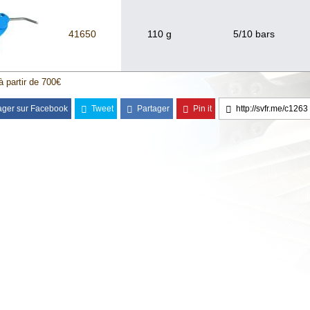
41650
110 g
5/10 bars
à partir de 700€
ager sur Facebook
Tweet
Partager
Pin it
http://svfr.me/c1263