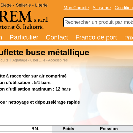
Mon Compte
S'inscrire
Condition
n
Particulier
Contact
Franco de port
Pri
uflette buse métallique
duits
Agrafage - Clou … e - Accessoires
tte à raccorder sur air comprimé
n d'utilisation : 5/1 bars
on d'utilisation maximum : 12 bars
pour nettoyage et dépoussièrage rapide
Réf.
Poids
Pression