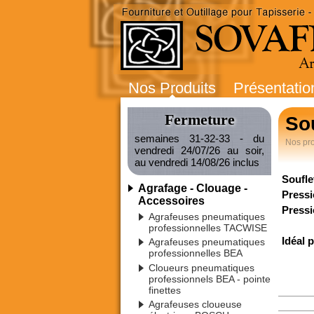
Nos Produits
Présentatio
Fermeture
So
semaines 31-32-33 - du
Nos pro
vendredi 24/07/26 au soir,
au vendredi 14/08/26 inclus
Soufle
Agrafage - Clouage -
Pressio
Accessoires
Pressi
Agrafeuses pneumatiques
professionnelles TACWISE
Idéal 
Agrafeuses pneumatiques
professionnelles BEA
Cloueurs pneumatiques
professionnels BEA - pointe
finettes
Agrafeuses cloueuse