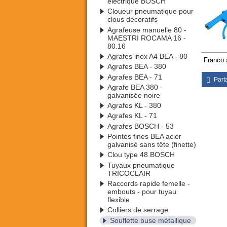
électrique BOSCH
Cloueur pneumatique pour
clous décoratifs
Agrafeuse manuelle 80 -
MAESTRI ROCAMA 16 -
80.16
Agrafes inox A4 BEA - 80
Franco
Agrafes BEA - 380
Agrafes BEA - 71
Part
Agrafe BEA 380 -
galvanisée noire
Agrafes KL - 380
Agrafes KL - 71
Agrafes BOSCH - 53
Pointes fines BEA acier
galvanisé sans tête (finette)
Clou type 48 BOSCH
Tuyaux pneumatique
TRICOCLAIR
Raccords rapide femelle -
embouts - pour tuyau
flexible
Colliers de serrage
Souflette buse métallique