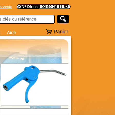
s vente
Panier
x
Aide