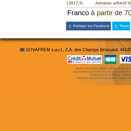
13817-N
Astrakan adhésif 5
Franco
à partir de 7
Partager sur Facebook
Tweet
SOVAFREM s.a.r.l., Z.A. des Champs Brossard, 4414
Bosch revendeur agréé officiel Garantie 3 
Accessoires et outils pour la tapisserie, le si
Composants, outillage, matériel
RSmatic machines industrielles empoc