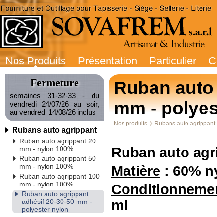
Nos Produits
Présentation
Particulier
C
Fermeture
Ruban auto 
semaines 31-32-33 - du
mm - polyes
vendredi 24/07/26 au soir,
au vendredi 14/08/26 inclus
Nos produits
Rubans auto agrippant
Rubans auto agrippant
Ruban auto agrippant 20
mm - nylon 100%
Ruban auto agr
Ruban auto agrippant 50
mm - nylon 100%
Matière
: 60% n
Ruban auto agrippant 100
mm - nylon 100%
Conditionneme
Ruban auto agrippant
adhésif 20-30-50 mm -
ml
polyester nylon