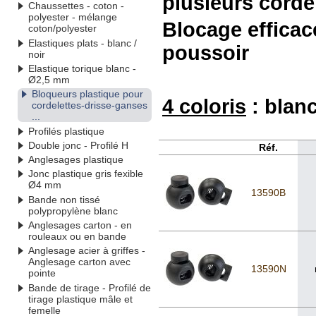
plusieurs cordel
Chaussettes - coton -
polyester - mélange
Blocage efficac
coton/polyester
Elastiques plats - blanc /
poussoir
noir
Elastique torique blanc -
Ø2,5 mm
Bloqueurs plastique pour
4 coloris
: blanc
cordelettes-drisse-ganses
...
Profilés plastique
Double jonc - Profilé H
Réf.
Anglesages plastique
Jonc plastique gris fexible
Ø4 mm
13590B
Bande non tissé
polypropylène blanc
Anglesages carton - en
rouleaux ou en bande
Anglesage acier à griffes -
Anglesage carton avec
13590N
pointe
Bande de tirage - Profilé de
tirage plastique mâle et
femelle