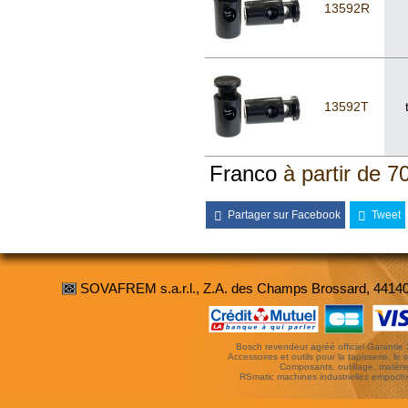
13592R
13592T
Franco
à partir de 7
Partager sur Facebook
Tweet
SOVAFREM s.a.r.l., Z.A. des Champs Brossard, 4414
Bosch revendeur agréé officiel Garantie 3 
Accessoires et outils pour la tapisserie, le si
Composants, outillage, matériel
RSmatic machines industrielles empoc