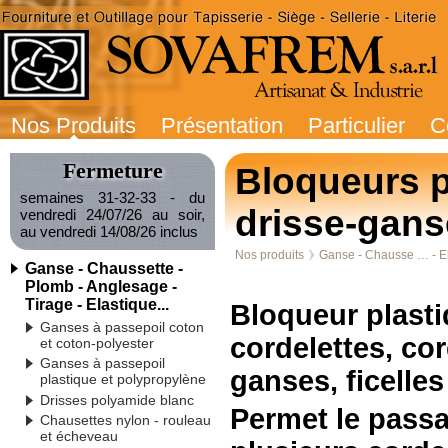
Nos Produits
Présentation
Particulier
C
Fermeture
Bloqueurs p
semaines 31-32-33 - du
drisse-ganse
vendredi 24/07/26 au soir,
au vendredi 14/08/26 inclus
Nos produits
Ganse - Chausse … - El
Ganse - Chaussette -
Plomb - Anglesage -
Tirage - Elastique...
Bloqueur plast
Ganses à passepoil coton
cordelettes, co
et coton-polyester
Ganses à passepoil
ganses, ficelles 
plastique et polypropylène
Drisses polyamide blanc
Permet le pass
Chausettes nylon - rouleau
et écheveau