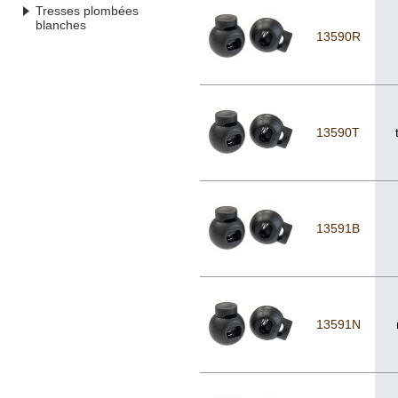
Tresses plombées
blanches
13590R
13590T
13591B
13591N