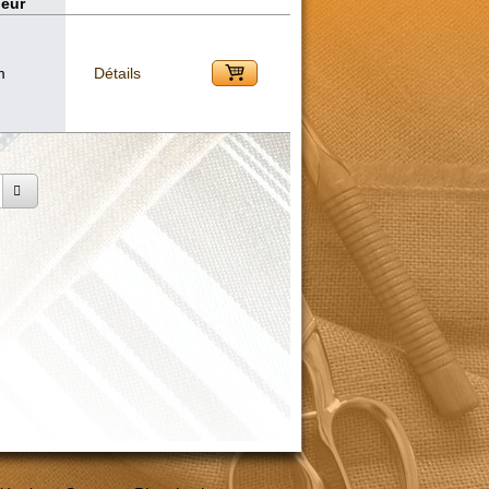
eur
m
Détails