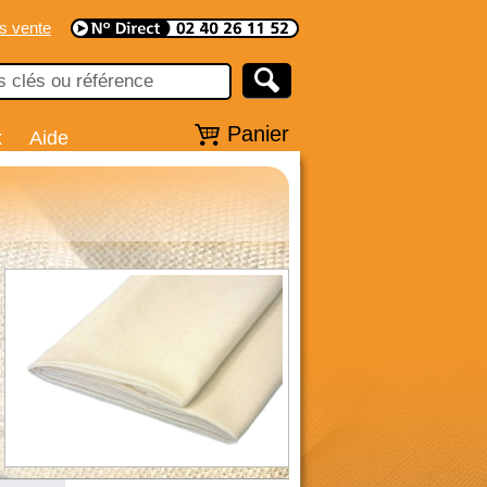
s vente
Panier
x
Aide