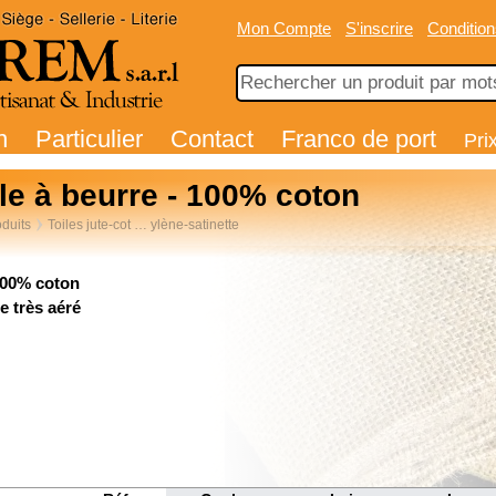
Mon Compte
S'inscrire
Condition
n
Particulier
Contact
Franco de port
Pri
le à beurre - 100% coton
duits
Toiles jute-cot … ylène-satinette
100% coton
e très aéré