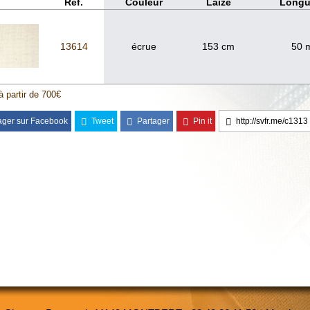
Réf.
Couleur
Laize
Longu
13614
écrue
153 cm
50 
à partir de 700€
ager sur Facebook
Tweet
Partager
Pin it
http://svfr.me/c1313