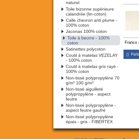
naturel
Toile bizonne supérieure
calandrée (lin-coton)
Calle chevron anti plume -
100% coton
Jaconas 100% coton
Toile à beurre - 100%
coton
Franco
Satinettes polycoton
Part
Coutil à matelas VEZELAY
- 100% coton
Coutil à matelas gris rayé -
100% coton
Non-tissé polypropylène 70
g/m² 100 g/m²
Non-tissé aiguilleté
polypropylène - aspect
feutre
Non-tissé polypropylène -
aspect feutre gaufré
Non-tissé polypropylène
épais - gris - FIBERTEX