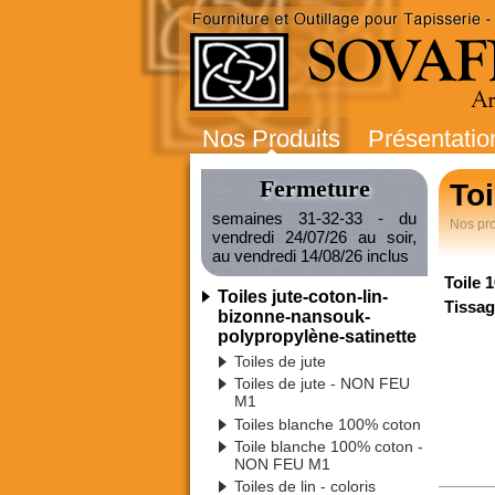
Nos Produits
Présentatio
Fermeture
Toi
semaines 31-32-33 - du
Nos pro
vendredi 24/07/26 au soir,
au vendredi 14/08/26 inclus
Toile 
Toiles jute-coton-lin-
Tissag
bizonne-nansouk-
polypropylène-satinette
Toiles de jute
Toiles de jute - NON FEU
M1
Toiles blanche 100% coton
Toile blanche 100% coton -
NON FEU M1
Toiles de lin - coloris