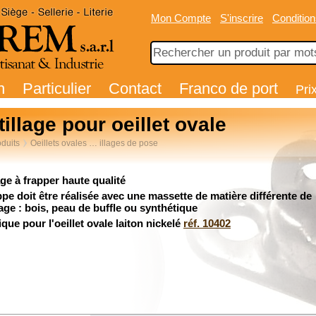
Mon Compte
S'inscrire
Condition
n
Particulier
Contact
Franco de port
Pri
illage pour oeillet ovale
duits
Oeillets ovales … illages de pose
age à frapper haute qualité
ppe doit être réalisée avec une massette de matière différente de
llage : bois, peau de buffle ou synthétique
ique pour l'oeillet ovale laiton nickelé
réf. 10402