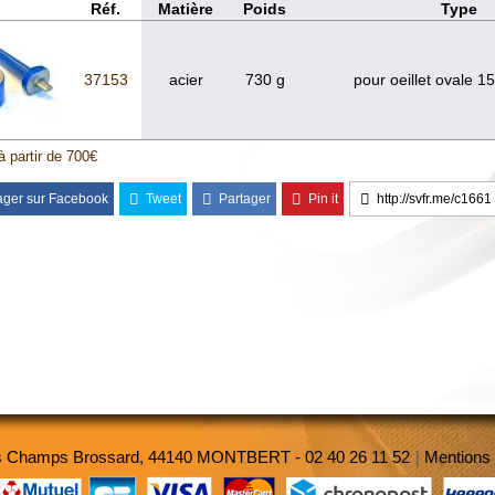
Réf.
Matière
Poids
Type
37153
acier
730 g
pour oeillet ovale 1
à partir de 700€
ager sur Facebook
Tweet
Partager
Pin it
http://svfr.me/c1661
es Champs Brossard, 44140 MONTBERT - 02 40 26 11 52
|
Mentions 