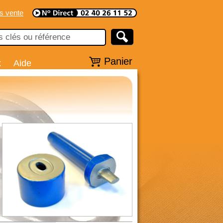
s vente
Panier
x
Aide