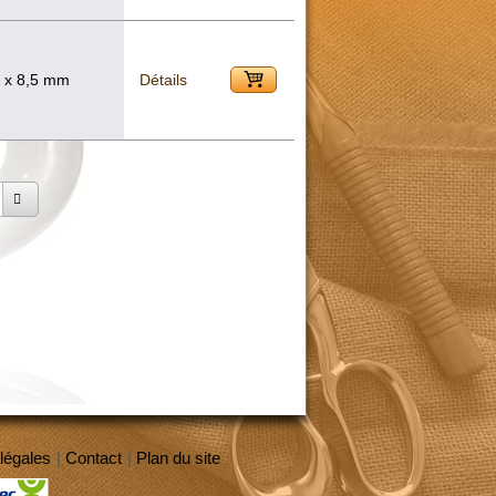
5 x 8,5 mm
Détails
légales
|
Contact
|
Plan du site