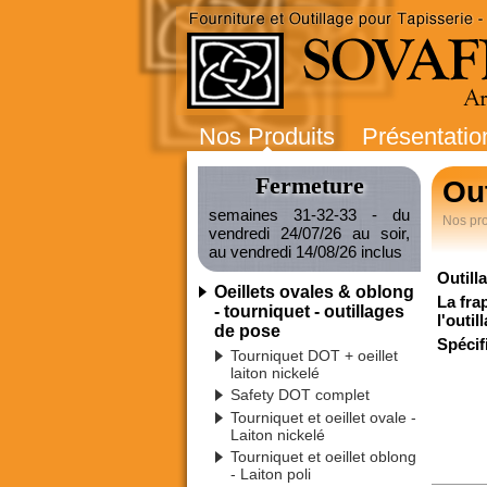
Nos Produits
Présentatio
Fermeture
Out
semaines 31-32-33 - du
Nos pro
vendredi 24/07/26 au soir,
au vendredi 14/08/26 inclus
Outill
Oeillets ovales & oblong
La fra
- tourniquet - outillages
l'outi
de pose
Spécif
Tourniquet DOT + oeillet
laiton nickelé
Safety DOT complet
Tourniquet et oeillet ovale -
Laiton nickelé
Tourniquet et oeillet oblong
- Laiton poli