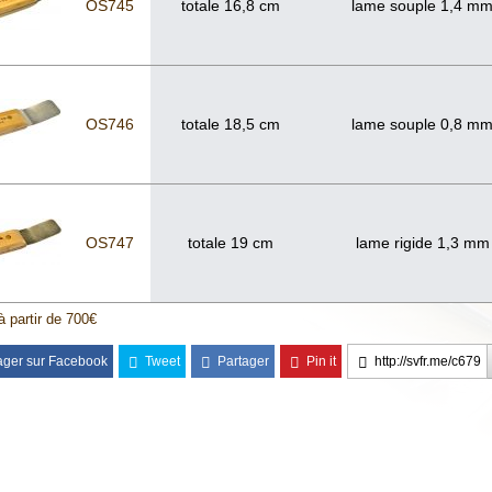
OS745
totale 16,8 cm
lame souple 1,4 m
OS746
totale 18,5 cm
lame souple 0,8 m
OS747
totale 19 cm
lame rigide 1,3 mm
à partir de 700€
ager sur Facebook
Tweet
Partager
Pin it
http://svfr.me/c679