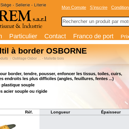
Mon Compte
S'inscrire
Condition
n
Particulier
Contact
Franco de port
Pri
ltil à border OSBORNE
duits
Outillage Osbor … - Mallette bois
pour border, tendre, pousser, enfoncer les tissus, toiles, cuirs,
s endroits les plus difficiles (angles, feuillures, fentes ...)
 plastique souple
s acier souple ou rigide
Réf.
Longueur
Épaisseur