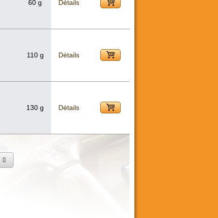
m
60 g
Détails
m
110 g
Détails
130 g
Détails