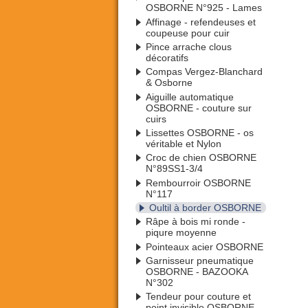
OSBORNE N°925 - Lames
Affinage - refendeuses et
coupeuse pour cuir
Pince arrache clous
décoratifs
Compas Vergez-Blanchard
& Osborne
Aiguille automatique
OSBORNE - couture sur
cuirs
Lissettes OSBORNE - os
véritable et Nylon
Croc de chien OSBORNE
N°89SS1-3/4
Rembourroir OSBORNE
N°117
Oultil à border OSBORNE
Râpe à bois mi ronde -
piqure moyenne
Pointeaux acier OSBORNE
Garnisseur pneumatique
OSBORNE - BAZOOKA
N°302
Tendeur pour couture et
point invisible OSBORNE