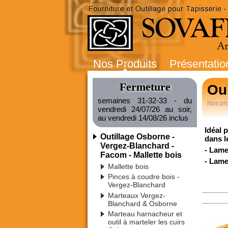
Nos Produits
Présentatio
Fermeture
Ou
semaines 31-32-33 - du
Nos pro
vendredi 24/07/26 au soir,
au vendredi 14/08/26 inclus
Idéal 
Outillage Osborne -
dans le
Vergez-Blanchard -
- Lame
Facom - Mallette bois
- Lame
Mallette bois
Pinces à coudre bois -
Vergez-Blanchard
Marteaux Vergez-
Blanchard & Osborne
Marteau harnacheur et
outil à marteler les cuirs